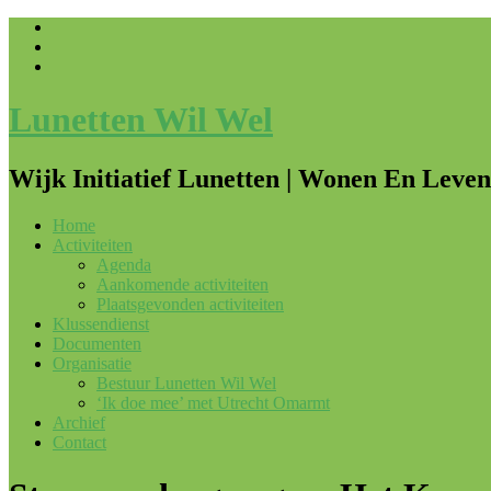
Lunetten Wil Wel
Wijk Initiatief Lunetten | Wonen En Leven
Home
Activiteiten
Agenda
Aankomende activiteiten
Plaatsgevonden activiteiten
Klussendienst
Documenten
Organisatie
Bestuur Lunetten Wil Wel
‘Ik doe mee’ met Utrecht Omarmt
Archief
Contact