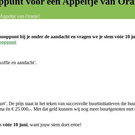
punt voor een Appeltje van Ora
Appeltje van Oranje!
oppunt bij je onder de aandacht en vragen we je stem vóór 10 ju
nooppunt
offie en aandacht’.
’. De prijs staat in het teken van succesvolle buurtinitiatieven die bu
a én € 25.000,-. Met dat geld kunnen wij nog meer buurtgenoten met 
ns
vóór 10 juni
, want jouw stem doet ertoe!