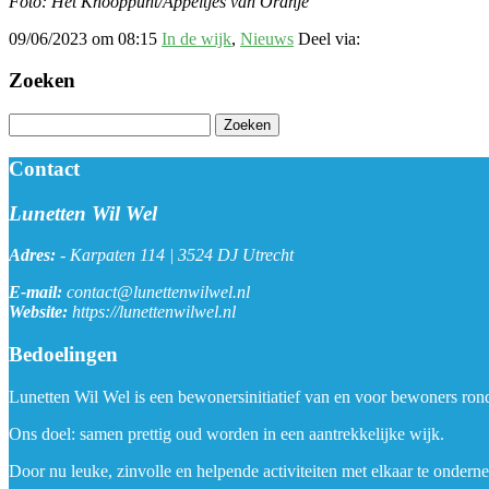
Foto: Het Knooppunt/Appeltjes van Oranje
09/06/2023 om 08:15
In de wijk
,
Nieuws
Deel via:
Zoeken
Zoeken
naar:
Contact
Lunetten Wil Wel
Adres:
-
Karpaten 114 | 3524 DJ Utrecht
E-mail:
contact@lunettenwilwel.nl
Website:
https://lunettenwilwel.nl
Bedoelingen
Lunetten Wil Wel is een bewonersinitiatief van en voor bewoners ron
Ons doel: samen prettig oud worden in een aantrekkelijke wijk.
Door nu leuke, zinvolle en helpende activiteiten met elkaar te onder