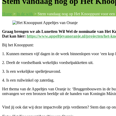
Stem vandaag nog op Het Knoop
Home
>
In de wijk
>
Stem vandaag nog op Het Knooppunt voor een 
Graag brengen we als Lunetten Wil Wel de nominatie van Het Kno
Dat kan hier:
https://www.appeltjevanoranje.nl/projecten/het-k
Bij het Knooppunt:
1. Kunnen mensen vijf dagen in de week binnenlopen voor ‘een kop k
2. Deelt de voedselbank wekelijks voedselpakketten uit.
3. Is een wekelijkse spelletjesavond.
4. Is een ruilwinkel op zaterdag.
Het thema van de Appeltjes van Oranje is: ‘Bruggenbouwers in de buurt
ontvangen we een bronzen beeldje uit de handen van Koningin Máxim
Vind jij ook dat wij deze impactvolle prijs verdienen? Stem dan op o