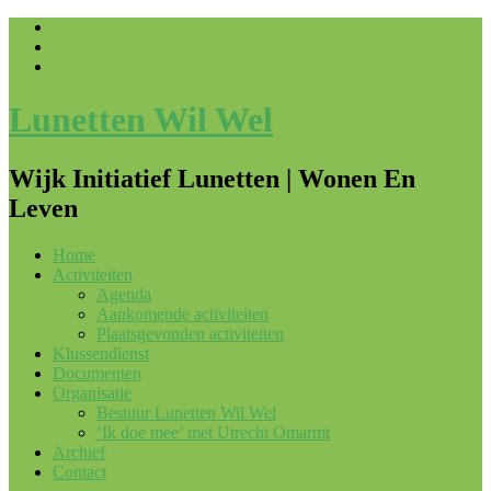
Lunetten Wil Wel
Wijk Initiatief Lunetten | Wonen En
Leven
Home
Activiteiten
Agenda
Aankomende activiteiten
Plaatsgevonden activiteiten
Klussendienst
Documenten
Organisatie
Bestuur Lunetten Wil Wel
‘Ik doe mee’ met Utrecht Omarmt
Archief
Contact