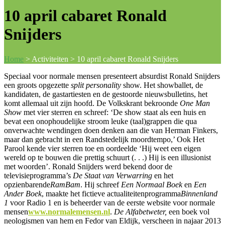
10 april cabaret Ronald
Snijders
Home
>
Activiteiten
>
10 april cabaret Ronald Snijders
Speciaal voor normale mensen presenteert absurdist Ronald Snijders
een groots opgezette
split personality
show. Het showballet, de
kandidaten, de gastartiesten en de gestoorde nieuwsbulletins, het
komt allemaal uit zijn hoofd. De Volkskrant bekroonde
One Man
Show
met vier sterren en schreef: ‘De show staat als een huis en
bevat een onophoudelijke stroom leuke (taal)grappen die qua
onverwachte wendingen doen denken aan die van Herman Finkers,
maar dan gebracht in een Randstedelijk moordtempo,’ Ook Het
Parool kende vier sterren toe en oordeelde ‘Hij weet een eigen
wereld op te bouwen die prettig schuurt (. . .) Hij is een illusionist
met woorden’. Ronald Snijders werd bekend door de
televisieprogramma’s
De Staat van Verwarring
en het
opzienbarende
RamBam
. Hij schreef
Een Normaal Boek
en
Een
Ander Boek
, maakte het fictieve actualiteitenprogramma
Binnenland
1
voor Radio 1 en is beheerder van de eerste website voor normale
mensen
www.normalemensen.nl
.
De Alfabetweter,
een boek vol
neologismen van hem en Fedor van Eldijk, verscheen in najaar 2013