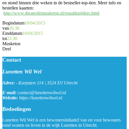
en stond binnen drie weken in de bestseller-top-tien. Meer info en
bestellen kaarten:
http://www.theaterdemusketon.nl/ronaldsnijders.html
Begindatum
10/04/2015
van
20.30
Einddatum
10/04/2015
tot
22.30
Musketon
Deel
Contact
Lunetten Wil Wel
Adres:
-
Karpaten 114 | 3524 DJ Utrecht
E-mail:
contact@lunettenwilwel.nl
Website:
https://lunettenwilwel.nl
Bedoelingen
Lunetten Wil Wel is een bewonersinitiatief van en voor bewoners
rond wonen en leven in de wijk Lunetten in Utrecht.