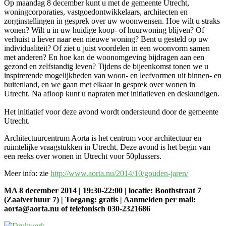
Op maandag 8 december kunt u met de gemeente Utrecht,
woningcorporaties, vastgoedontwikkelaars, architecten en
zorginstellingen in gesprek over uw woonwensen. Hoe wilt u straks
wonen? Wilt u in uw huidige koop- of huurwoning blijven? Of
verhuist u liever naar een nieuwe woning? Bent u gesteld op uw
individualiteit? Of ziet u juist voordelen in een woonvorm samen
met anderen? En hoe kan de woonomgeving bijdragen aan een
gezond en zelfstandig leven? Tijdens de bijeenkomst tonen we u
inspirerende mogelijkheden van woon- en leefvormen uit binnen- en
buitenland, en we gaan met elkaar in gesprek over wonen in
Utrecht. Na afloop kunt u napraten met initiatieven en deskundigen.
Het initiatief voor deze avond wordt ondersteund door de gemeente
Utrecht.
Architectuurcentrum Aorta is het centrum voor architectuur en
ruimtelijke vraagstukken in Utrecht. Deze avond is het begin van
een reeks over wonen in Utrecht voor 50plussers.
Meer info: zie
http://www.aorta.nu/2014/10/gouden-jaren/
MA 8 december 2014 | 19:30-22:00 | locatie: Boothstraat 7
(Zaalverhuur 7) | Toegang: gratis | Aanmelden per mail:
aorta@aorta.nu of telefonisch 030-2321686