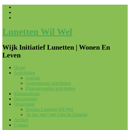
Lunetten Wil Wel
Wijk Initiatief Lunetten | Wonen En
Leven
Home
Activiteiten
Agenda
Aankomende activiteiten
Plaatsgevonden activiteiten
Klussendienst
Documenten
Organisatie
Bestuur Lunetten Wil Wel
‘Ik doe mee’ met Utrecht Omarmt
Archief
Contact